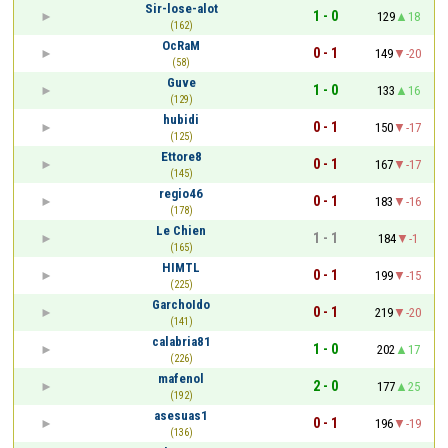
Sir-lose-alot
1 - 0
129
18
(162)
OcRaM
0 - 1
149
-20
(58)
Guve
1 - 0
133
16
(129)
hubidi
0 - 1
150
-17
(125)
Ettore8
0 - 1
167
-17
(145)
regio46
0 - 1
183
-16
(178)
Le Chien
1 - 1
184
-1
(165)
HIMTL
0 - 1
199
-15
(225)
GarchoIdo
0 - 1
219
-20
(141)
calabria81
1 - 0
202
17
(226)
mafenol
2 - 0
177
25
(192)
asesuas1
0 - 1
196
-19
(136)