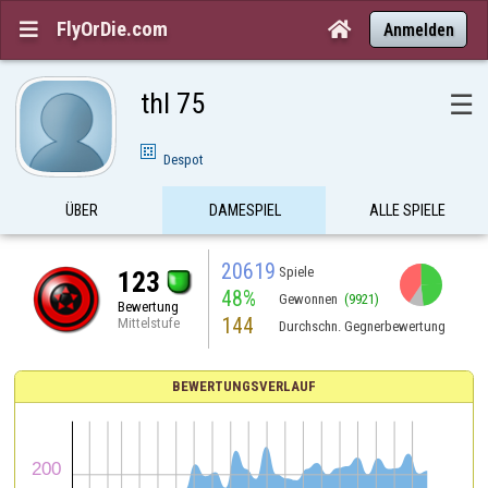
FlyOrDie.com


Anmelden
thl 75
☰
Despot
ÜBER
DAMESPIEL
ALLE SPIELE
20619
Spiele
123
48%
Gewonnen
(9921)
Bewertung
144
Mittelstufe
Durchschn. Gegnerbewertung
BEWERTUNGSVERLAUF