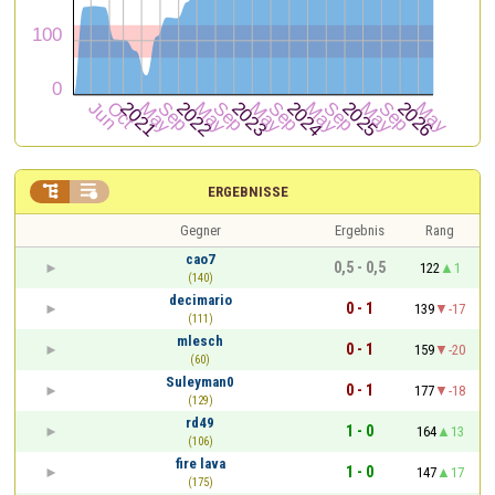


ERGEBNISSE
Gegner
Ergebnis
Rang
cao7
0,5 - 0,5
122
1
(140)
decimario
0 - 1
139
-17
(111)
mlesch
0 - 1
159
-20
(60)
Suleyman0
0 - 1
177
-18
(129)
rd49
1 - 0
164
13
(106)
fire lava
1 - 0
147
17
(175)