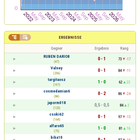


ERGEBNISSE
Gegner
Ergebnis
Rang
RUBEN DARIO8
0 - 1
73
-17
(47)
Valney
0 - 1
84
-11
(206)
targitaosz
1 - 0
62
22
(197)
cosmedamian6
0 - 2
86
-24
(84)
japorm018
0,5 - 0,5
84
2
(120)
csoki62
0 - 1
97
-13
(164)
alfaro65
1 - 0
81
16
(75)
biba10
0 - 1
97
-16