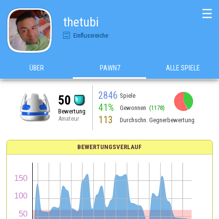
☰
thetubi
Einflussreiche
ÜBER
PAWN7
ALLE SPIELE
2846
Spiele
50
41%
Gewonnen
(1178)
Bewertung
113
Amateur
Durchschn. Gegnerbewertung
BEWERTUNGSVERLAUF