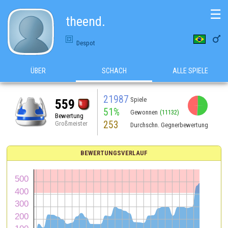
☰
theend.

Despot
ÜBER
SCHACH
ALLE SPIELE
21987
Spiele
559
51%
Gewonnen
(11132)
Bewertung
253
Großmeister
Durchschn. Gegnerbewertung
BEWERTUNGSVERLAUF