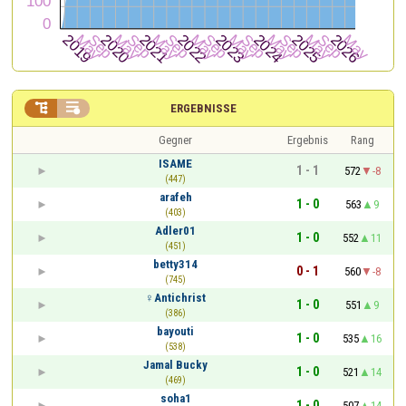


ERGEBNISSE
Gegner
Ergebnis
Rang
ISAME
1 - 1
572
-8
(447)
arafeh
1 - 0
563
9
(403)
Adler01
1 - 0
552
11
(451)
betty314
0 - 1
560
-8
(745)
♀Antichrist
1 - 0
551
9
(386)
bayouti
1 - 0
535
16
(538)
Jamal Bucky
1 - 0
521
14
(469)
soha1
1 - 0
507
14