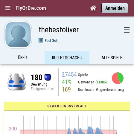
FlyOrDie.com


Anmelden
thebestoliver
☰
Fod-Gott
ÜBER
BULLET-SCHACH 2
ALLE SPIELE
27454
Spiele
180
41%
Gewonnen
(11306)
Bewertung
169
Fortgeschritten
Durchschn. Gegnerbewertung
BEWERTUNGSVERLAUF