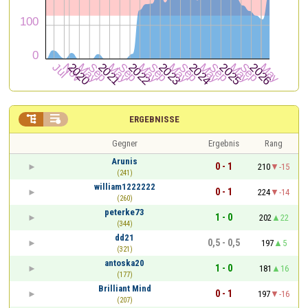


ERGEBNISSE
Gegner
Ergebnis
Rang
Arunis
0 - 1
210
-15
(241)
william1222222
0 - 1
224
-14
(260)
peterke73
1 - 0
202
22
(344)
dd21
0,5 - 0,5
197
5
(321)
antoska20
1 - 0
181
16
(177)
Brilliant Mind
0 - 1
197
-16
(207)