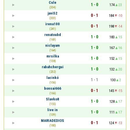
Cule
1 - 0
174
23
(334)
javi52
0 - 1
184
-10
(333)
irena100
0 - 1
198
-14
(241)
renatoubd
1 - 0
183
15
(169)
niclayam
1 - 0
167
16
(164)
mrsilka
1 - 0
152
15
(138)
rabahchergui
1 - 0
132
20
(232)
lacinkó
1 - 1
130
2
(156)
bonsai666
0 - 1
145
-15
(166)
Slavko8
1 - 0
128
17
(155)
live in
1 - 0
111
17
(139)
MARIADEDIOS
0 - 1
124
-13
(180)