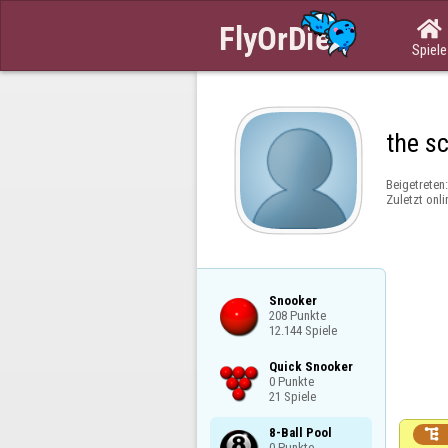

Spiele
the s
Beigetreten
Zuletzt onli
Snooker

208 Punkte

12.144 Spiele
Quick Snooker

0 Punkte

21 Spiele
8-Ball Pool


0 Punkte
