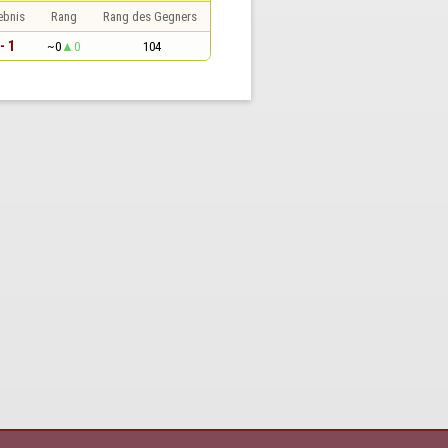
ebnis
Rang
Rang des Gegners
- 1
~0
0
104