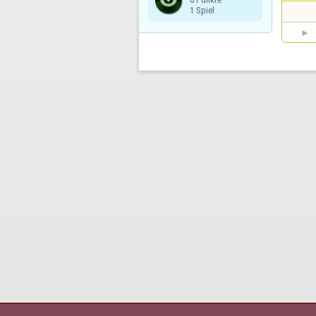
1 Spiel