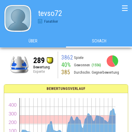
☰
tevso72
Fanatiker
ÜBER
SCHACH
3862
Spiele
289
40%
Gewonnen
(1556)
Bewertung
385
Experte
Durchschn. Gegnerbewertung
BEWERTUNGSVERLAUF