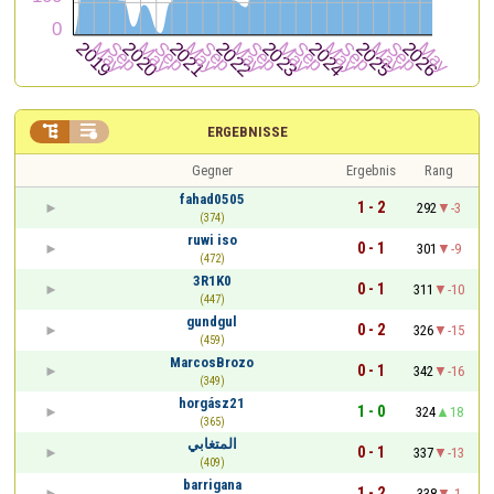


ERGEBNISSE
Gegner
Ergebnis
Rang
fahad0505
1 - 2
292
-3
(374)
ruwi iso
0 - 1
301
-9
(472)
3R1K0
0 - 1
311
-10
(447)
gundgul
0 - 2
326
-15
(459)
MarcosBrozo
0 - 1
342
-16
(349)
horgász21
1 - 0
324
18
(365)
المتغابي
0 - 1
337
-13
(409)
barrigana
1 - 2
338
-1