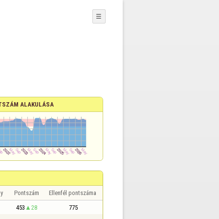
☰
TSZÁM ALAKULÁSA
y
Pontszám
Ellenfél pontszáma
453
28
775