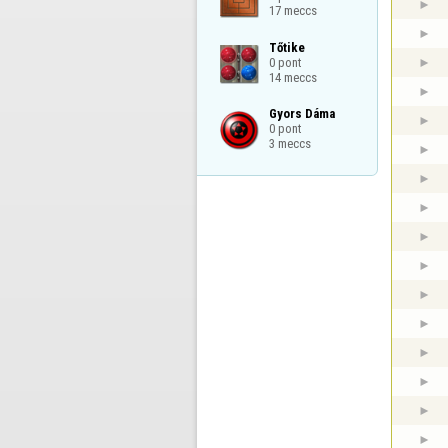
17 meccs
Tőtike

0 pont

14 meccs
Gyors Dáma

0 pont

3 meccs