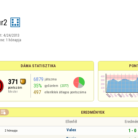
ur2
t:
4/24/2013
ine:
1 hónapja
DÁMA STATISZTIKA
PON
6879
játszma
371
35%
győzelem
(2377)
pontszám
497
Mester
ellenfelek átlagos pontszáma

EREDMÉNYEK
Ellenfél
Eredmén
Valex
1 - 0
2 hónapja