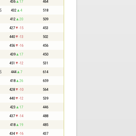
436
17
464
5
432
4
518
412
20
509
427
-15
453
440
-13
502
456
-16
456
439
17
450
451
-12
531
5
444
7
614
418
26
659
428
-10
564
440
-12
539
423
17
446
437
-14
488
418
19
485
434
-16
437