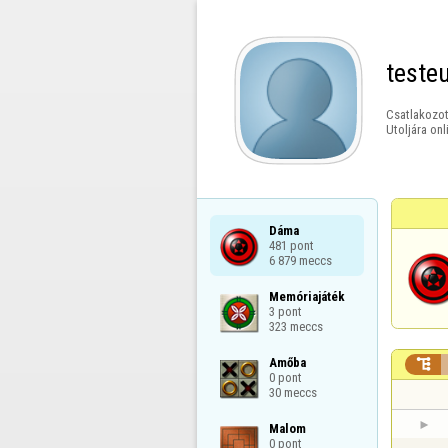
teste
Csatlakozot
Utoljára onl
Dáma

481 pont

6 879 meccs
Memóriajáték

3 pont

323 meccs
Amőba


0 pont

30 meccs
Malom

0 pont
