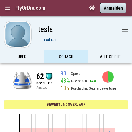
FlyOrDie.com


Anmelden
tesla
☰
Fod-Gott
ÜBER
SCHACH
ALLE SPIELE
90
Spiele
62
48%
Gewonnen
(43)
Bewertung
135
Amateur
Durchschn. Gegnerbewertung
BEWERTUNGSVERLAUF