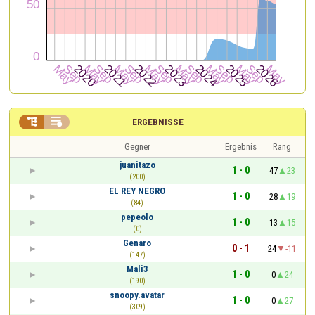


ERGEBNISSE
Gegner
Ergebnis
Rang
juanitazo
1 - 0
47
23
(200)
EL REY NEGRO
1 - 0
28
19
(84)
pepeolo
1 - 0
13
15
(0)
Genaro
0 - 1
24
-11
(147)
Mali3
1 - 0
0
24
(190)
snoopy.avatar
1 - 0
0
27
(309)