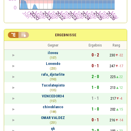


ERGEBNISSE
Gegner
Ergebnis
Rang
iloveu
0 - 2
230
-32
(107)
Lovendo
0 - 1
247
-17
(233)
rafa_djstarlite
2 - 0
225
22
(190)
Tucolatepinto
1 - 0
213
12
(135)
VENCEDOR34
1 - 1
217
-4
(157)
chivoblanco
1 - 0
202
15
(188)
OMAR VALDEZ
0 - 1
216
-14
(251)
qk
2 - 0
193
23