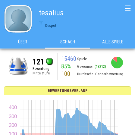
☰
tesalius
Despot
ÜBER
SCHACH
ALLE SPIELE
15460
Spiele
121
85%
Gewonnen
(13212)
Bewertung
100
Mittelstufe
Durchschn. Gegnerbewertung
BEWERTUNGSVERLAUF