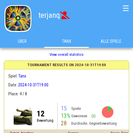
☰
terjanq

ÜBER
TANX
ALLE SPIELE
View overall statistics
TOURNAMENT RESULTS ON 2024-10-31T19:00
Spiel:
Tanx
Date:
2024-10-31T19:00
Place: 4 / 8
15
Spiele
12
13%
Gewonnen
(2)
Bewertung
28
Durchschn. Gegnerbewertung