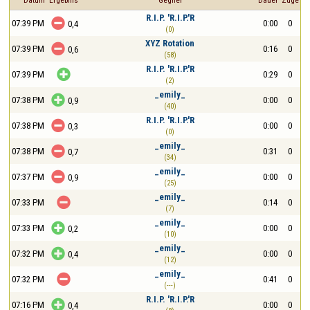
Datum
Ergebnis
Gegner
Dauer
Züge
R.I.P. 'R.I.P.'R

07:39 PM
0:00
0
0,4
(0)
XYZ Rotation

07:39 PM
0:16
0
0,6
(58)
R.I.P. 'R.I.P.'R

07:39 PM
0:29
0
(2)
_emily_

07:38 PM
0:00
0
0,9
(40)
R.I.P. 'R.I.P.'R

07:38 PM
0:00
0
0,3
(0)
_emily_

07:38 PM
0:31
0
0,7
(34)
_emily_

07:37 PM
0:00
0
0,9
(25)
_emily_

07:33 PM
0:14
0
(7)
_emily_

07:33 PM
0:00
0
0,2
(10)
_emily_

07:32 PM
0:00
0
0,4
(12)
_emily_

07:32 PM
0:41
0
(---)
R.I.P. 'R.I.P.'R

07:16 PM
0:00
0
0,4