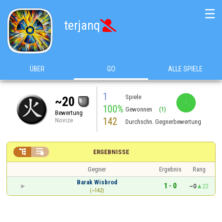
☰
terjanq

ÜBER
GO
ALLE SPIELE
1
Spiele
~20
100%
Gewonnen
(1)
Bewertung
142
Novize
Durchschn. Gegnerbewertung


ERGEBNISSE
Gegner
Ergebnis
Rang
Barak Wisbrod
1 - 0
~0
22
(~142)