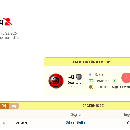
nq

:
10/22/2024
ne:
vor 1 Jahr
STATISTIK FÜR DAMESPIEL
3
Spiele
~0
0%
Gewonnen
(0)
Bewertung
40
Novize
Durchschn. Gegnerbewer


ERGEBNISSE
Gegner
Erg
Silver Bullet
0 
vor 1 Jahr