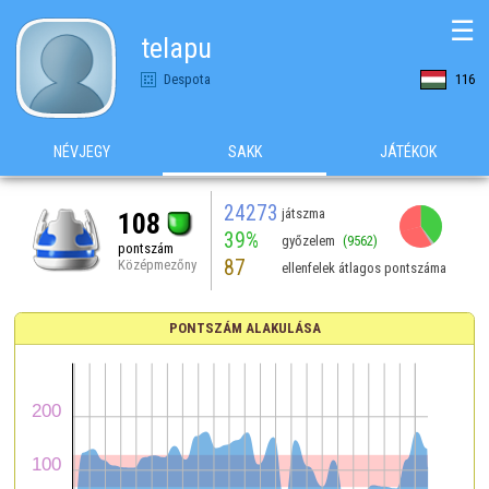
☰
telapu
Despota
116
NÉVJEGY
SAKK
JÁTÉKOK
24273
játszma
108
39%
győzelem
(9562)
pontszám
87
Középmezőny
ellenfelek átlagos pontszáma
PONTSZÁM ALAKULÁSA