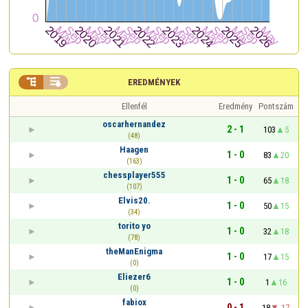


EREDMÉNYEK
Ellenfél
Eredmény
Pontszám
oscarhernandez
2 - 1
103
5
(48)
Haagen
1 - 0
83
20
(163)
chessplayer555
1 - 0
65
18
(107)
Elvis20.
1 - 0
50
15
(34)
torito yo
1 - 0
32
18
(78)
theManEnigma
1 - 0
17
15
(0)
Eliezer6
1 - 0
1
16
(0)
fabiox
0 - 1
18
-17