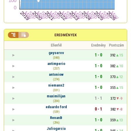


EREDMÉNYEK
Ellenfél
Eredmény
Pontszám
geyservv
1 - 0
392
15
(380)
antimperio
1 - 0
382
10
(257)
antoniow
1 - 0
370
12
(274)
niemann2
1 - 0
355
15
(331)
maximilijan
1 - 1
372
-9
(234)
eduardo ford
0 - 1
382
-8
(559)
RenanB
1 - 0
359
13
(296)
Juliogarcia
1 - 0
345
14