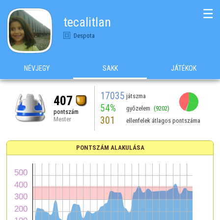
☰
tecalitlan
Despota
NÉVJEGY
SAKK
JÁTÉKOK
17035
játszma
407
54%
győzelem
(9202)
pontszám
301
Mester
ellenfelek átlagos pontszáma
PONTSZÁM ALAKULÁSA