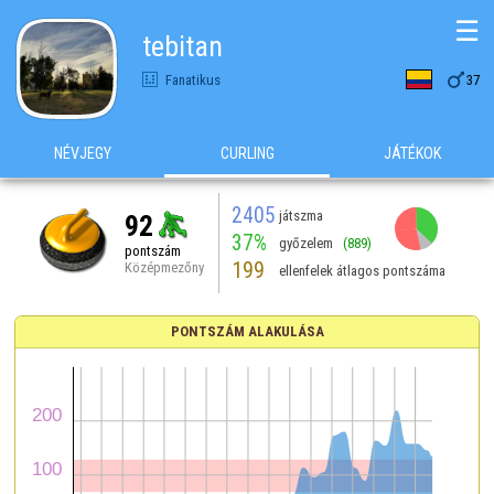
☰
tebitan

Fanatikus
37
NÉVJEGY
CURLING
JÁTÉKOK
2405
játszma
92
37%
győzelem
(889)
pontszám
199
Középmezőny
ellenfelek átlagos pontszáma
PONTSZÁM ALAKULÁSA