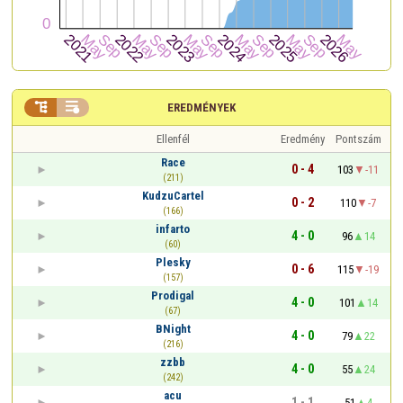


EREDMÉNYEK
Ellenfél
Eredmény
Pontszám
Race
0 - 4
103
-11
(211)
KudzuCartel
0 - 2
110
-7
(166)
infarto
4 - 0
96
14
(60)
Plesky
0 - 6
115
-19
(157)
Prodigal
4 - 0
101
14
(67)
BNight
4 - 0
79
22
(216)
zzbb
4 - 0
55
24
(242)
acu
1 - 1
51
4