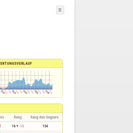
☰
ERTUNGSVERLAUF
nis
Rang
Rang des Gegners
1
16
-10
154