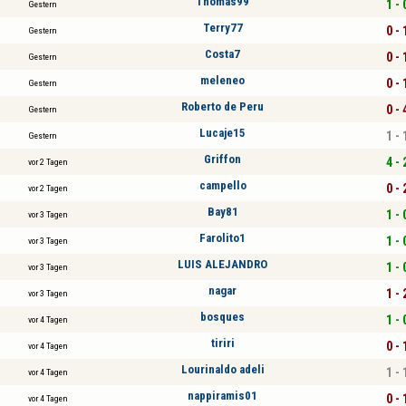
Thomas99
1 - 
Gestern
Terry77
0 - 
Gestern
Costa7
0 - 
Gestern
meleneo
0 - 
Gestern
Roberto de Peru
0 - 
Gestern
Lucaje15
1 - 
Gestern
Griffon
4 - 
vor 2 Tagen
campello
0 - 
vor 2 Tagen
Bay81
1 - 
vor 3 Tagen
Farolito1
1 - 
vor 3 Tagen
LUIS ALEJANDRO
1 - 
vor 3 Tagen
nagar
1 - 
vor 3 Tagen
bosques
1 - 
vor 4 Tagen
tiriri
0 - 
vor 4 Tagen
Lourinaldo adeli
1 - 
vor 4 Tagen
nappiramis01
0 - 
vor 4 Tagen