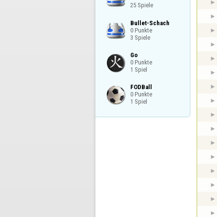
25 Spiele
Bullet-Schach

0 Punkte

3 Spiele
Go

0 Punkte

1 Spiel
FODBall

0 Punkte

1 Spiel