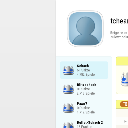
tchear
Beigetreten
Zuletzt onli
Schach

6 Punkte

4.782 Spiele
Blitzschach

0 Punkte

2.713 Spiele
Pawn7


0 Punkte

1.712 Spiele
Bullet-Schach 2

16 Punkte
