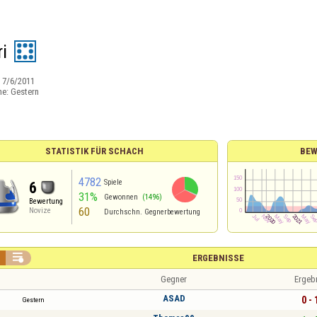
i
:
7/6/2011
ne:
Gestern
STATISTIK FÜR SCHACH
BEW
4782
Spiele
6
31%
Gewonnen
(1496)
Bewertung
60
Novize
Durchschn. Gegnerbewertung

ERGEBNISSE
Gegner
Ergeb
ASAD
0 - 
Gestern