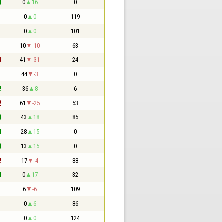
0
0
16
0
1
0
0
119
1
0
0
101
1
10
-10
63
4
41
-31
24
1
44
-3
0
2
36
8
6
2
61
-25
53
0
43
18
85
0
28
15
0
0
13
15
0
2
17
-4
88
0
0
17
32
1
6
-6
109
1
0
6
86
1
0
0
124