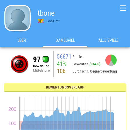
☰
tbone
Fod-Gott
ÜBER
DAMESPIEL
ALLE SPIELE
56671
Spiele
97
41%
Gewonnen
(23499)
Bewertung
106
Mittelstufe
Durchschn. Gegnerbewertung
BEWERTUNGSVERLAUF