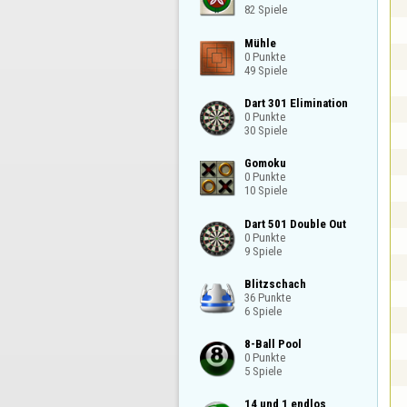
82 Spiele
Mühle

0 Punkte

49 Spiele
Dart 301 Elimination

0 Punkte

30 Spiele
Gomoku

0 Punkte

10 Spiele
Dart 501 Double Out

0 Punkte

9 Spiele
Blitzschach

36 Punkte

6 Spiele
8-Ball Pool

0 Punkte

5 Spiele
14 und 1 endlos
