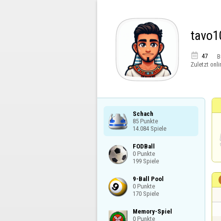
tavo1

47
B
Zuletzt onli
Schach

85 Punkte

14.084 Spiele
FODBall

0 Punkte

199 Spiele
9-Ball Pool

0 Punkte

170 Spiele
Memory-Spiel

0 Punkte
