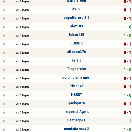
walterfreon
0 - 1
vor 3 Tagen
javi63
0 - 1
vor 3 Tagen
sepulturero 2.5
0 - 1
vor 4 Tagen
alex183
1 - 0
vor 4 Tagen
loban145
1 - 0
vor 4 Tagen
FOXGIR
0 - 1
vor 5 Tagen
alfonso378
0 - 1
vor 5 Tagen
kalai0
0 - 1
vor 5 Tagen
Tiago trator
1 - 0
vor 5 Tagen
colombianisimo_
0 - 1
vor 6 Tagen
Pitten48
0 - 1
vor 6 Tagen
HERRY
1 - 0
vor 6 Tagen
yackgarro
0 - 1
vor 6 Tagen
Imperial Age π
0 - 1
vor 6 Tagen
SantiagoTL
1 - 1
vor 6 Tagen
montaña rusa 2
1 - 0
vor 6 Tagen