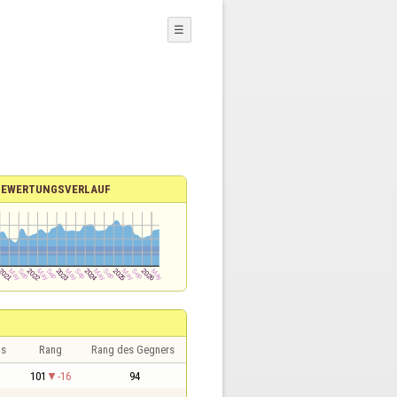
☰
BEWERTUNGSVERLAUF
is
Rang
Rang des Gegners
101
-16
94