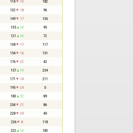
114
-13
182
132
-18
96
149
-17
136
135
14
95
121
14
72
138
-17
117
154
-16
151
176
-22
42
157
19
234
171
-14
211
195
-24
0
183
12
89
204
-21
86
228
-24
40
236
-8
118
222
14
183