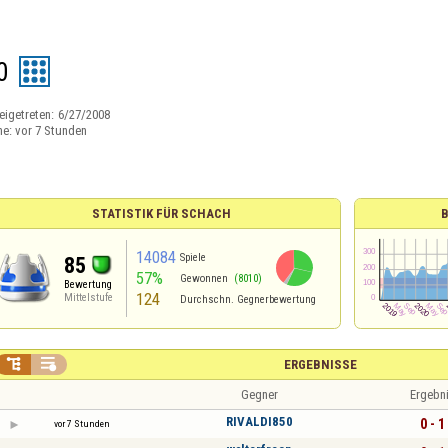
0
eigetreten:
6/27/2008
ne:
vor 7 Stunden
STATISTIK FÜR SCHACH
14084
Spiele
85
57%
Gewonnen
(8010)
Bewertung
124
Mittelstufe
Durchschn. Gegnerbewertung


ERGEBNISSE
Gegner
Ergebn
RIVALDI850
0 - 1
vor 7 Stunden