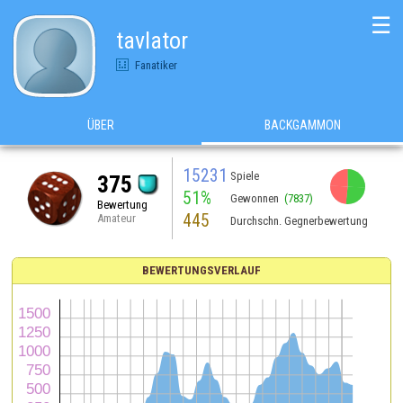
☰
tavlator
Fanatiker
ÜBER
BACKGAMMON
15231
Spiele
375
51%
Gewonnen
(7837)
Bewertung
445
Amateur
Durchschn. Gegnerbewertung
BEWERTUNGSVERLAUF