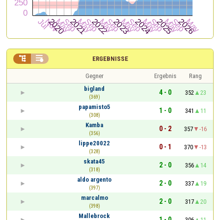


ERGEBNISSE
Gegner
Ergebnis
Rang
bigland
4 - 0
352
23
(369)
papamisto5
1 - 0
341
11
(308)
Kamba
0 - 2
357
-16
(356)
lippe20022
0 - 1
370
-13
(328)
skata45
2 - 0
356
14
(318)
aldo argento
2 - 0
337
19
(397)
marcalmo
2 - 0
317
20
(398)
Mallebrock
1 - 0
306
11