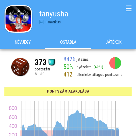
☰
tanyusha
Fanatikus
NÉVJEGY
OSTÁBLA
JÁTÉKOK
8426
játszma
373
50%
győzelem
(4221)
pontszám
412
Amatőr
ellenfelek átlagos pontszáma
PONTSZÁM ALAKULÁSA