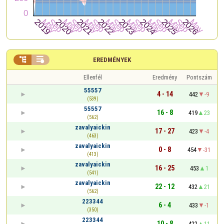


EREDMÉNYEK
Ellenfél
Eredmény
Pontszám
55557
4 - 14
442
-9
(539)
55557
16 - 8
419
23
(562)
zavalyaickin
17 - 27
423
-4
(463)
zavalyaickin
0 - 8
454
-31
(413)
zavalyaickin
16 - 25
453
1
(541)
zavalyaickin
22 - 12
432
21
(562)
223344
6 - 4
433
-1
(350)
223344
10 - 8
422
11