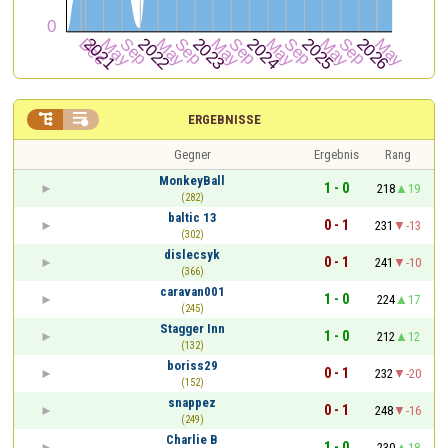


ERGEBNISSE
Gegner
Ergebnis
Rang
MonkeyBall
1 - 0
218
19
(282)
baltic 13
0 - 1
231
-13
(302)
dislecsyk
0 - 1
241
-10
(366)
caravan001
1 - 0
224
17
(245)
Stagger Inn
1 - 0
212
12
(132)
boriss29
0 - 1
232
-20
(152)
snappez
0 - 1
248
-16
(249)
Charlie B
1 - 0
230
18