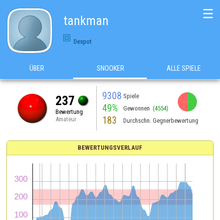
☰
tankman
Despot
ÜBER
SNOOKER
ALLE SPIELE
9308
Spiele
237
49%
Gewonnen
(4554)
Bewertung
183
Amateur
Durchschn. Gegnerbewertung
BEWERTUNGSVERLAUF