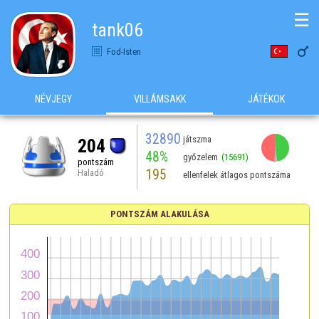
☰
tank06

Fod-Isten
NÉVJEGY
VILLÁMSAKK
JÁTÉKOK
32890
játszma
204
48%
győzelem
(15691)
pontszám
195
Haladó
ellenfelek átlagos pontszáma
PONTSZÁM ALAKULÁSA