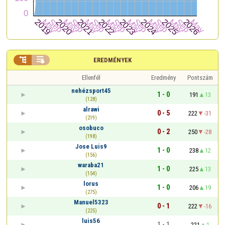


EREDMÉNYEK
Ellenfél
Eredmény
Pontszám
nehézsport45
1 - 0
191
13
(128)
alrawi
0 - 5
222
-31
(219)
osobuco
0 - 2
250
-28
(198)
Jose Luis9
1 - 0
238
12
(156)
waraba21
1 - 0
225
13
(154)
lorus
1 - 0
206
19
(275)
Manuel5323
0 - 1
222
-16
(225)
luis56
1 - 1
221
1