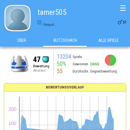
☰
tamer505

57
Despot
ÜBER
BLITZSCHACH
ALLE SPIELE
13204
Spiele
47
50%
Gewonnen
(6666)
Bewertung
55
Amateur
Durchschn. Gegnerbewertung
BEWERTUNGSVERLAUF