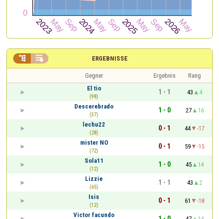


ERGEBNISSE
Gegner
Ergebnis
Rang
El tio
1 - 1
43
4
(98)
Descerebrado
1 - 0
27
16
(37)
lechu22
0 - 1
44
-17
(28)
mister NO
0 - 1
59
-15
(72)
Sola11
1 - 0
45
14
(12)
Lizzie
1 - 1
43
2
(65)
Isis
0 - 1
61
-18
(12)
Victor facundo
1 - 0
47
14