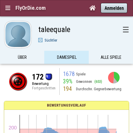
FlyOrDie.com


Anmelden
taleequale
☰
Süchtler
ÜBER
DAMESPIEL
ALLE SPIELE
1678
Spiele
172
39%
Gewonnen
(653)
Bewertung
194
Fortgeschritten
Durchschn. Gegnerbewertung
BEWERTUNGSVERLAUF