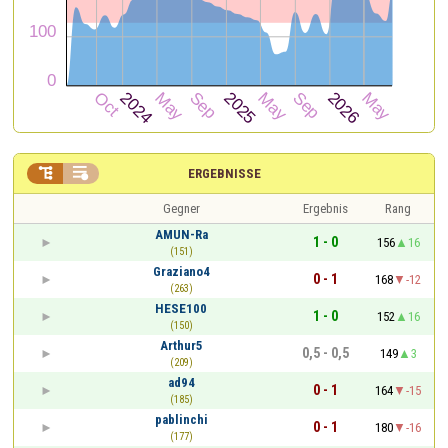


ERGEBNISSE
Gegner
Ergebnis
Rang
AMUN-Ra
1 - 0
156
16
(151)
Graziano4
0 - 1
168
-12
(263)
HESE100
1 - 0
152
16
(150)
Arthur5
0,5 - 0,5
149
3
(209)
ad94
0 - 1
164
-15
(185)
pablinchi
0 - 1
180
-16
(177)