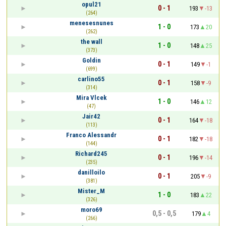
opul21
0 - 1
193
-13
(264)
menesesnunes
1 - 0
173
20
(262)
the wall
1 - 0
148
25
(373)
Goldin
0 - 1
149
-1
(699)
carlino55
0 - 1
158
-9
(314)
Mira Vlcek
1 - 0
146
12
(47)
Jair42
0 - 1
164
-18
(113)
Franco Alessandr
0 - 1
182
-18
(144)
Richard245
0 - 1
196
-14
(235)
danilloilo
0 - 1
205
-9
(381)
Mister_M
1 - 0
183
22
(326)
moro69
0,5 - 0,5
179
4
(266)