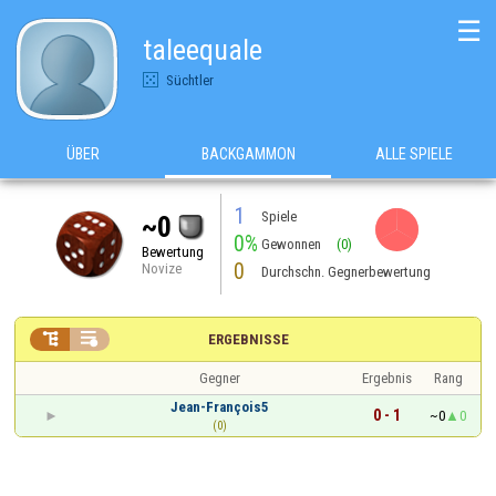
☰
taleequale
Süchtler
ÜBER
BACKGAMMON
ALLE SPIELE
1
Spiele
~0
0%
Gewonnen
(0)
Bewertung
0
Novize
Durchschn. Gegnerbewertung


ERGEBNISSE
Gegner
Ergebnis
Rang
Jean-François5
0 - 1
~0
0
(0)