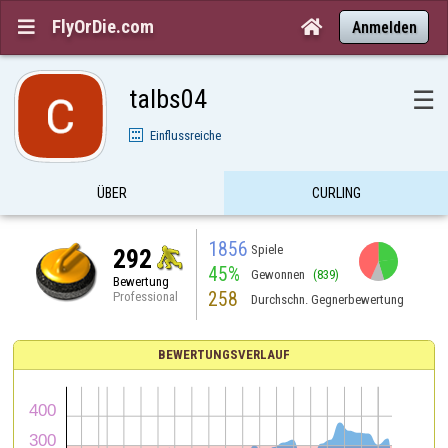
FlyOrDie.com


Anmelden
talbs04
☰
Einflussreiche
ÜBER
CURLING
1856
Spiele
292
45%
Gewonnen
(839)
Bewertung
258
Professional
Durchschn. Gegnerbewertung
BEWERTUNGSVERLAUF