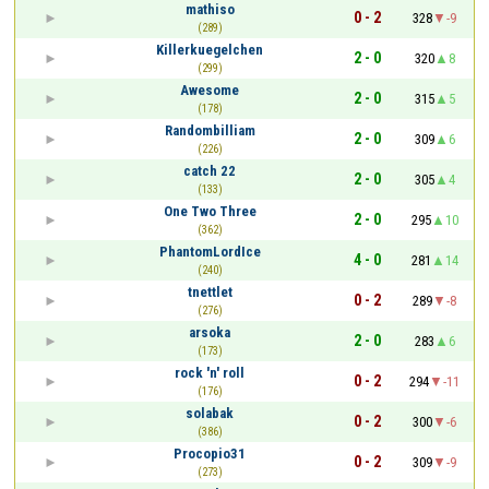
mathiso
0 - 2
328
-9
(289)
Killerkuegelchen
2 - 0
320
8
(299)
Awesome
2 - 0
315
5
(178)
Randombilliam
2 - 0
309
6
(226)
catch 22
2 - 0
305
4
(133)
One Two Three
2 - 0
295
10
(362)
PhantomLordIce
4 - 0
281
14
(240)
tnettlet
0 - 2
289
-8
(276)
arsoka
2 - 0
283
6
(173)
rock 'n' roll
0 - 2
294
-11
(176)
solabak
0 - 2
300
-6
(386)
Procopio31
0 - 2
309
-9
(273)