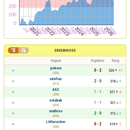


ERGEBNISSE
Gegner
Ergebnis
Rang
pokoiu
0 - 2
326
-11
(205)
odollaz
2 - 0
318
8
(312)
ASZ
1 - 1
321
-3
(200)
solabak
1 - 1
321
0
(330)
mathiso
2 - 0
312
9
(365)
Littlerocker
0 - 2
319
-7
(366)