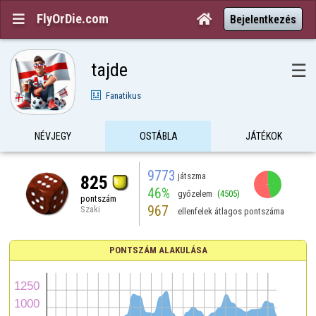
FlyOrDie.com


Bejelentkezés
tajde
☰
Fanatikus
NÉVJEGY
OSTÁBLA
JÁTÉKOK
9773
játszma
825
46%
győzelem
(4505)
pontszám
967
Szaki
ellenfelek átlagos pontszáma
PONTSZÁM ALAKULÁSA