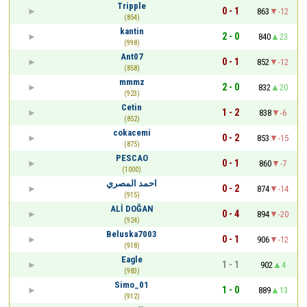
Tripple
0 - 1
863
-12
(854)
kantin
2 - 0
840
23
(998)
Ant07
0 - 1
852
-12
(858)
mmmz
2 - 0
832
20
(923)
Cetin
1 - 2
838
-6
(852)
cokacemi
0 - 2
853
-15
(875)
PESCAO
0 - 1
860
-7
(1000)
احمد المصري
0 - 2
874
-14
(915)
ALİ DOĞAN
0 - 4
894
-20
(924)
Beluska7003
0 - 1
906
-12
(918)
Eagle
1 - 1
902
4
(983)
Simo_01
1 - 0
889
13
(912)