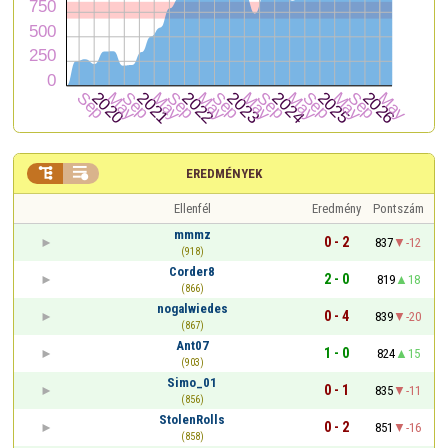


EREDMÉNYEK
Ellenfél
Eredmény
Pontszám
mmmz
0 - 2
837
-12
(918)
Corder8
2 - 0
819
18
(866)
nogalwiedes
0 - 4
839
-20
(867)
Ant07
1 - 0
824
15
(903)
Simo_01
0 - 1
835
-11
(856)
StolenRolls
0 - 2
851
-16
(858)