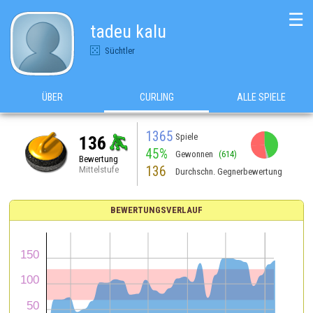
☰
tadeu kalu
Süchtler
ÜBER
CURLING
ALLE SPIELE
1365
Spiele
136
45%
Gewonnen
(614)
Bewertung
136
Mittelstufe
Durchschn. Gegnerbewertung
BEWERTUNGSVERLAUF