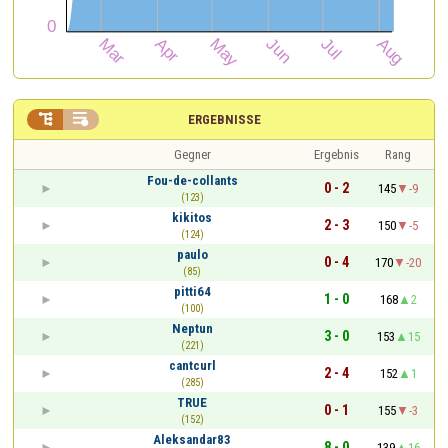


ERGEBNISSE
Gegner
Ergebnis
Rang
Fou-de-collants
0 - 2
145
-9
(123)
kikitos
2 - 3
150
-5
(124)
paulo
0 - 4
170
-20
(85)
pitti64
1 - 0
168
2
(100)
Neptun
3 - 0
153
15
(221)
cantcurl
2 - 4
152
1
(285)
TRUE
0 - 1
155
-3
(152)
Aleksandar83
8 - 0
139
16