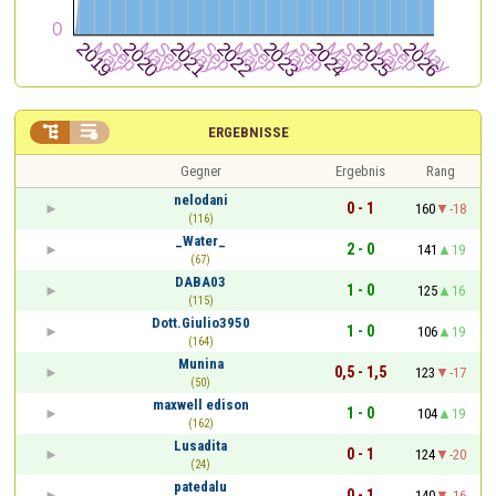


ERGEBNISSE
Gegner
Ergebnis
Rang
nelodani
0 - 1
160
-18
(116)
_Water_
2 - 0
141
19
(67)
DABA03
1 - 0
125
16
(115)
Dott.Giulio3950
1 - 0
106
19
(164)
Munina
0,5 - 1,5
123
-17
(50)
maxwell edison
1 - 0
104
19
(162)
Lusadita
0 - 1
124
-20
(24)
patedalu
0 - 1
140
-16