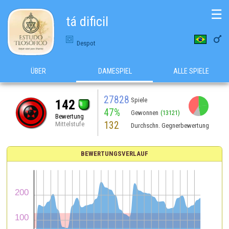
☰
tá dificil

Despot
ÜBER
DAMESPIEL
ALLE SPIELE
27828
Spiele
142
47%
Gewonnen
(13121)
Bewertung
132
Mittelstufe
Durchschn. Gegnerbewertung
BEWERTUNGSVERLAUF