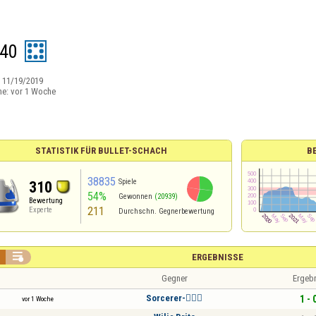
a40
:
11/19/2019
ne:
vor 1 Woche
STATISTIK FÜR BULLET-SCHACH
B
38835
Spiele
310
54%
Gewonnen
(20939)
Bewertung
211
Experte
Durchschn. Gegnerbewertung

ERGEBNISSE
Gegner
Ergeb
Sorcerer-🧙🏻‍♂️
1 - 
vor 1 Woche