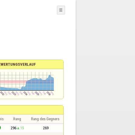
☰
EWERTUNGSVERLAUF
nis
Rang
Rang des Gegners
0
296
15
269