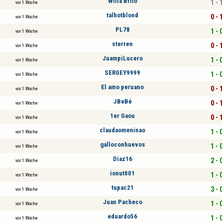
Wilia Brito
1 - 
vor 1 Woche
talhotblond
0 - 
vor 1 Woche
PL78
1 - 
vor 1 Woche
sterren
0 - 
vor 1 Woche
JuampiLucero
1 - 
vor 1 Woche
SERGEY9999
1 - 
vor 1 Woche
El amo peruano
0 - 
vor 1 Woche
JBeBé
0 - 
vor 1 Woche
1er Gaou
0 - 
vor 1 Woche
claudaomeninao
1 - 
vor 1 Woche
galloconhuevos
1 - 
vor 1 Woche
Diaz16
2 - 
vor 1 Woche
ionut001
1 - 
vor 1 Woche
tupac21
3 - 
vor 1 Woche
Juan Pacheco
1 - 
vor 1 Woche
eduardo56
1 - 
vor 1 Woche