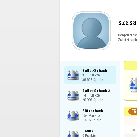
szas
Beigetreten
Zuletzt onli
Bullet-Schach

311 Punkte

38.835 Spiele
Bullet-Schach 2

141 Punkte

20.993 Spiele
Blitzschach


154 Punkte

1.536 Spiele
Pawn7

0 Punkte
