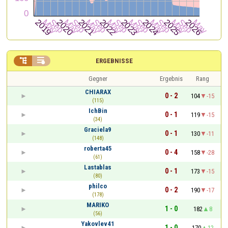


ERGEBNISSE
Gegner
Ergebnis
Rang
CHIARAX
0 - 2
104
-15
(115)
IchBin
0 - 1
119
-15
(34)
Graciela9
0 - 1
130
-11
(148)
roberta45
0 - 4
158
-28
(61)
Lastablas
0 - 1
173
-15
(80)
philco
0 - 2
190
-17
(178)
MARIKO
1 - 0
182
8
(56)
Yakovlev41
1 - 0
170
12