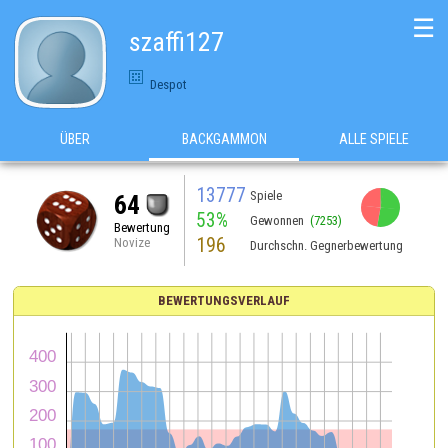
☰
szaffi127
Despot
ÜBER
BACKGAMMON
ALLE SPIELE
13777
Spiele
64
53%
Gewonnen
(7253)
Bewertung
196
Novize
Durchschn. Gegnerbewertung
BEWERTUNGSVERLAUF