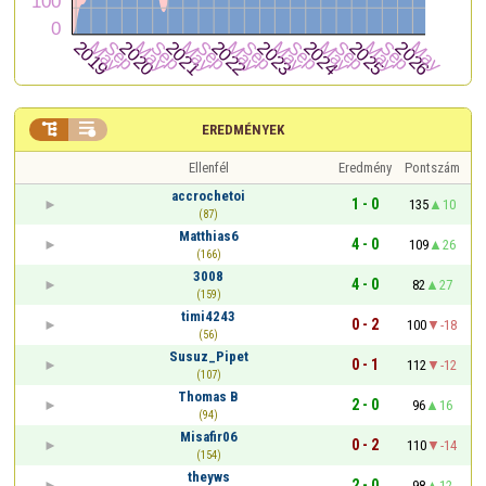


EREDMÉNYEK
Ellenfél
Eredmény
Pontszám
accrochetoi
1 - 0
135
10
(87)
Matthias6
4 - 0
109
26
(166)
3008
4 - 0
82
27
(159)
timi4243
0 - 2
100
-18
(56)
Susuz_Pipet
0 - 1
112
-12
(107)
Thomas B
2 - 0
96
16
(94)
Misafir06
0 - 2
110
-14
(154)
theyws
2 - 0
98
12