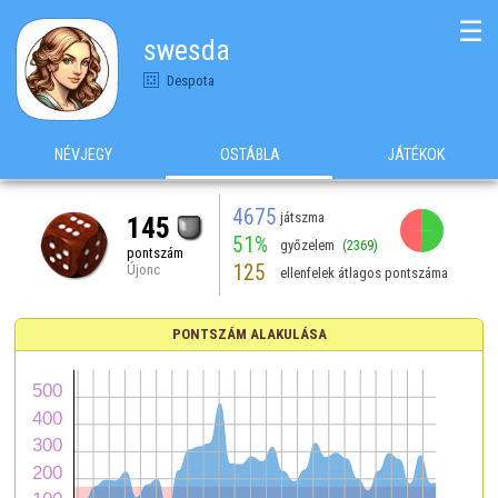
☰
swesda
Despota
NÉVJEGY
OSTÁBLA
JÁTÉKOK
4675
játszma
145
51%
győzelem
(2369)
pontszám
125
Újonc
ellenfelek átlagos pontszáma
PONTSZÁM ALAKULÁSA