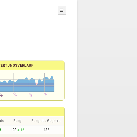
☰
WERTUNGSVERLAUF
nis
Rang
Rang des Gegners
0
133
16
132