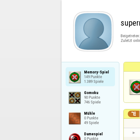
supe
Beigetreten
Zuletzt onli
Memory-Spiel

149 Punkte

1.389 Spiele
Gomoku

90 Punkte

746 Spiele
Mühle


0 Punkte

49 Spiele
Damespiel

0 Punkte
