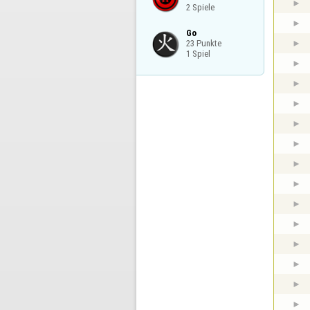
2 Spiele
Go

23 Punkte

1 Spiel