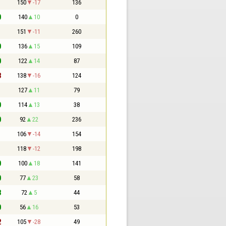
1
150
-17
136
0
140
10
0
1
151
-11
260
0
136
15
109
0
122
14
87
3
138
-16
124
1
127
11
79
0
114
13
38
0
92
22
236
1
106
-14
154
1
118
-12
198
0
100
18
141
0
77
23
58
3
72
5
44
0
56
16
53
2
105
-28
49