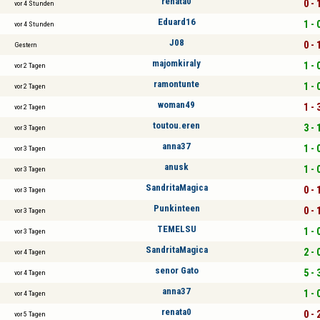
renata0
0 - 
vor 4 Stunden
Eduard16
1 - 
vor 4 Stunden
J08
0 - 
Gestern
majomkiraly
1 - 
vor 2 Tagen
ramontunte
1 - 
vor 2 Tagen
woman49
1 - 
vor 2 Tagen
toutou.eren
3 - 
vor 3 Tagen
anna37
1 - 
vor 3 Tagen
anusk
1 - 
vor 3 Tagen
SandritaMagica
0 - 
vor 3 Tagen
Punkinteen
0 - 
vor 3 Tagen
TEMELSU
1 - 
vor 3 Tagen
SandritaMagica
2 - 
vor 4 Tagen
senor Gato
5 - 
vor 4 Tagen
anna37
1 - 
vor 4 Tagen
renata0
0 - 
vor 5 Tagen