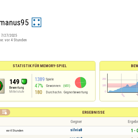
rmanus95
:
7/27/2025
ne:
vor 4 Stunden
STATISTIK FÜR MEMORY-SPIEL
BE
1389
Spiele
149
47%
Gewonnen
(651)
Bewertung
180
Mittelstufe
Durchschn. Gegnerbewertung

ERGEBNISSE
Gegner
Ergeb
silvia8
1 - 
vor 4 Stunden