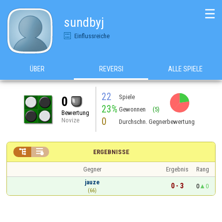
☰
sundbyj
Einflussreiche
ÜBER
REVERSI
ALLE SPIELE
22
Spiele
0
23%
Gewonnen
(5)
Bewertung
0
Novize
Durchschn. Gegnerbewertung


ERGEBNISSE
Gegner
Ergebnis
Rang
jauze
0 - 3
0
0
(66)