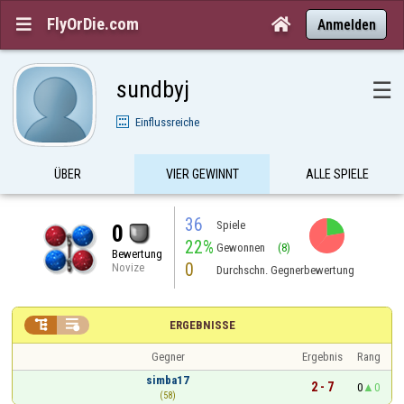
FlyOrDie.com


Anmelden
sundbyj
☰
Einflussreiche
ÜBER
VIER GEWINNT
ALLE SPIELE
36
Spiele
0
22%
Gewonnen
(8)
Bewertung
0
Novize
Durchschn. Gegnerbewertung


ERGEBNISSE
Gegner
Ergebnis
Rang
simba17
2 - 7
0
0
(58)