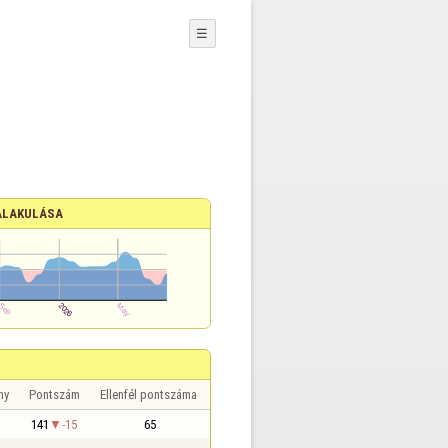
☰
ALAKULÁSA
ny
Pontszám
Ellenfél pontszáma
141
-15
65