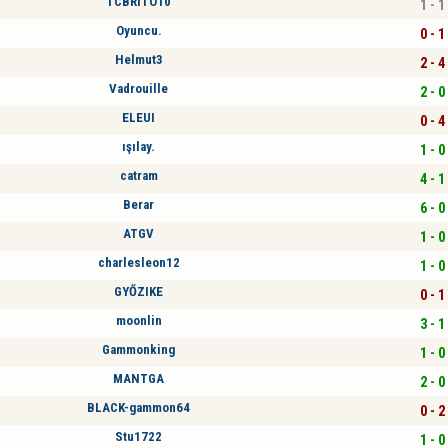
TCBRITO10
1 - 1
Oyuncu.
0 - 1
Helmut3
2 - 4
Vadrouille
2 - 0
ELEUI
0 - 4
ışılay.
1 - 0
catram
4 - 1
Berar
6 - 0
ATGV
1 - 0
charlesleon12
1 - 0
GYŐZIKE
0 - 1
moonlin
3 - 1
Gammonking
1 - 0
MANTGA
2 - 0
BLACK-gammon64
0 - 2
Stu1722
1 - 0