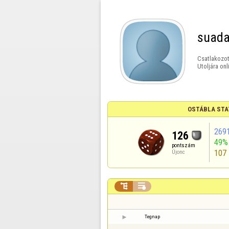
suada
Csatlakozot
Utoljára onl
OSTÁBLA STA
269
126
49%
pontszám
107
Újonc


Tegnap