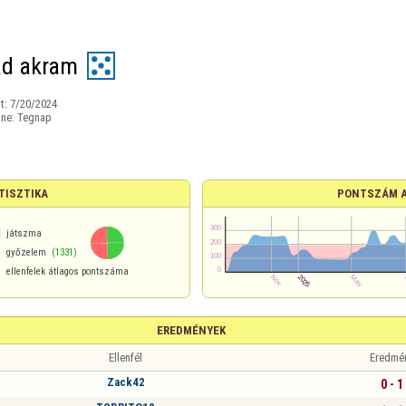
d akram
t:
7/20/2024
ine:
Tegnap
TISZTIKA
PONTSZÁM 
1
játszma
győzelem
(1331)
ellenfelek átlagos pontszáma
EREDMÉNYEK
Ellenfél
Eredmé
Zack42
0 - 1