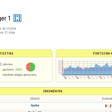
ger 1
t:
8/17/2018
ine:
21 órája
TISZTIKA
PONTSZÁM 
5
játszma
győzelem
(6521)
ellenfelek átlagos pontszáma
EREDMÉNYEK
Ellenfél
Eredmé
lustie
0 - 2