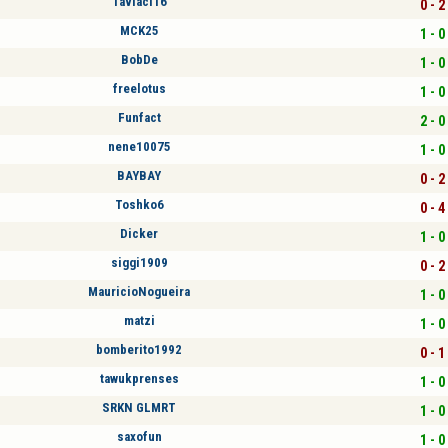
Tavlacı16
0 - 2
MCK25
1 - 0
BobDe
1 - 0
freelotus
1 - 0
Funfact
2 - 0
nene10075
1 - 0
BAYBAY
0 - 2
Toshko6
0 - 4
Dicker
1 - 0
siggi1909
0 - 2
MauricioNogueira
1 - 0
matzi
1 - 0
bomberito1992
0 - 1
tawukprenses
1 - 0
SRKN GLMRT
1 - 0
saxofun
1 - 0