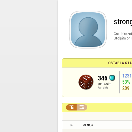
stron
Csatlakozot
Utoljára onl
OSTÁBLA STA
1231
346
53%
pontszám
289
Amatőr


21 órája