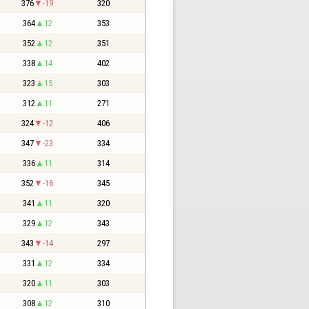
376
-19
320
364
12
353
352
12
351
338
14
402
323
15
303
312
11
271
324
-12
406
347
-23
334
336
11
314
352
-16
345
341
11
320
329
12
343
343
-14
297
331
12
334
320
11
303
308
12
310