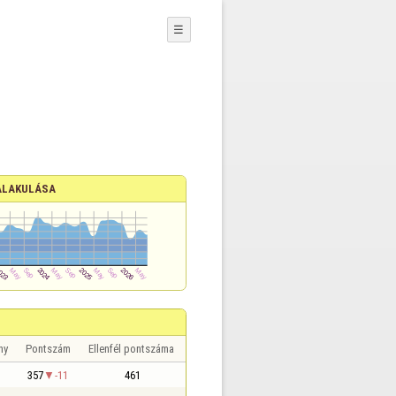
☰
ALAKULÁSA
ny
Pontszám
Ellenfél pontszáma
357
-11
461