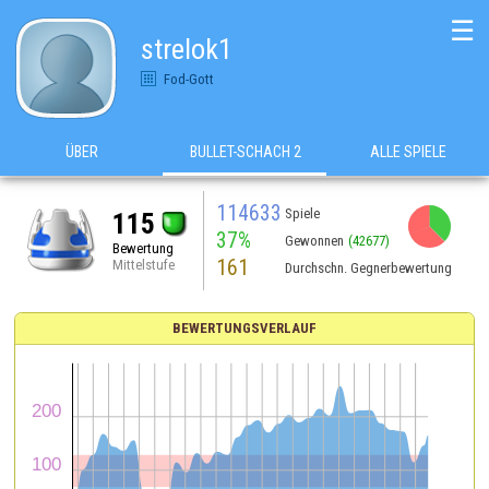
☰
strelok1
Fod-Gott
ÜBER
BULLET-SCHACH 2
ALLE SPIELE
114633
Spiele
115
37%
Gewonnen
(42677)
Bewertung
161
Mittelstufe
Durchschn. Gegnerbewertung
BEWERTUNGSVERLAUF