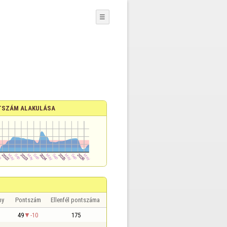
☰
TSZÁM ALAKULÁSA
ny
Pontszám
Ellenfél pontszáma
49
-10
175