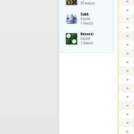
30 meccs
Sakk

0 pont

1 meccs
Reverzi

0 pont

1 meccs