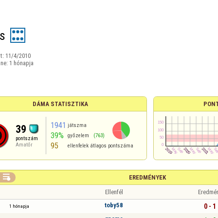
us
t:
11/4/2010
ine:
1 hónapja
DÁMA STATISZTIKA
PON
1941
játszma
39
39%
győzelem
(763)
pontszám
95
Amatőr
ellenfelek átlagos pontszáma

EREDMÉNYEK
Ellenfél
Eredmé
toby58
0 - 1
1 hónapja