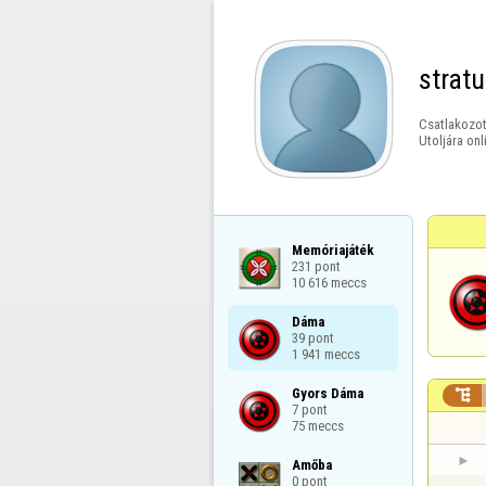
strat
Csatlakozot
Utoljára onl
Memóriajáték

231 pont

10 616 meccs
Dáma

39 pont

1 941 meccs
Gyors Dáma


7 pont

75 meccs
Amőba

0 pont
