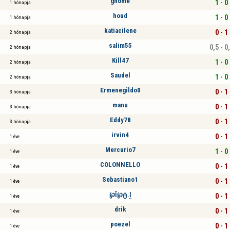
gnome
1 - 0
1 hónapja
houd
1 - 0
1 hónapja
katiacilene
0 - 1
2 hónapja
salim55
0,5 - 0
2 hónapja
Kill47
1 - 0
2 hónapja
Saudel
1 - 0
2 hónapja
Ermenegildo0
0 - 1
3 hónapja
manu
0 - 1
3 hónapja
Eddy78
0 - 1
3 hónapja
irvin4
0 - 1
1 éve
Mercurio7
1 - 0
1 éve
COLONNELLO
0 - 1
1 éve
Sebastiano1
0 - 1
1 éve
℘Ĭ℘ტ.ḽ
0 - 1
1 éve
drik
0 - 1
1 éve
poezel
0 - 1
1 éve