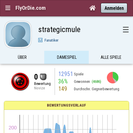
FlyOrDie.com


Anmelden
strategicmule
☰
Fanatiker
ÜBER
DAMESPIEL
ALLE SPIELE
12951
Spiele
0
36%
Gewonnen
(4686)
Bewertung
149
Novize
Durchschn. Gegnerbewertung
BEWERTUNGSVERLAUF