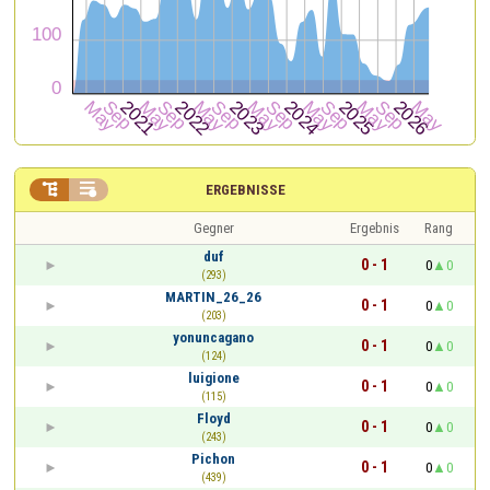


ERGEBNISSE
Gegner
Ergebnis
Rang
duf
0 - 1
0
0
(293)
MARTIN_26_26
0 - 1
0
0
(203)
yonuncagano
0 - 1
0
0
(124)
luigione
0 - 1
0
0
(115)
Floyd
0 - 1
0
0
(243)
Pichon
0 - 1
0
0
(439)