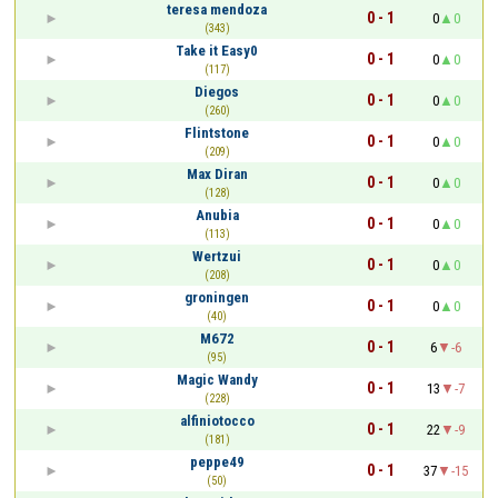
teresa mendoza
0 - 1
0
0
(343)
Take it Easy0
0 - 1
0
0
(117)
Diegos
0 - 1
0
0
(260)
Flintstone
0 - 1
0
0
(209)
Max Diran
0 - 1
0
0
(128)
Anubia
0 - 1
0
0
(113)
Wertzui
0 - 1
0
0
(208)
groningen
0 - 1
0
0
(40)
M672
0 - 1
6
-6
(95)
Magic Wandy
0 - 1
13
-7
(228)
alfiniotocco
0 - 1
22
-9
(181)
peppe49
0 - 1
37
-15
(50)