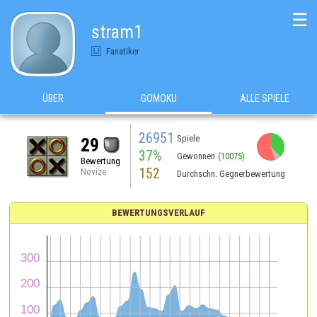
☰
stram1
Fanatiker
ÜBER
GOMOKU
ALLE SPIELE
26951
Spiele
29
37%
Gewonnen
(10075)
Bewertung
152
Novize
Durchschn. Gegnerbewertung
BEWERTUNGSVERLAUF