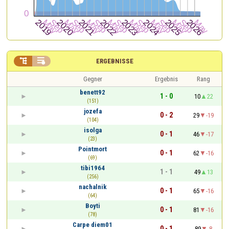


ERGEBNISSE
Gegner
Ergebnis
Rang
benett92
1 - 0
10
22
(151)
jozefa
0 - 2
29
-19
(104)
isolga
0 - 1
46
-17
(23)
Pointmort
0 - 1
62
-16
(69)
tibi1964
1 - 1
49
13
(256)
nachalnik
0 - 1
65
-16
(64)
Boyti
0 - 1
81
-16
(78)
Carpe diem01
0 - 1
89
-8