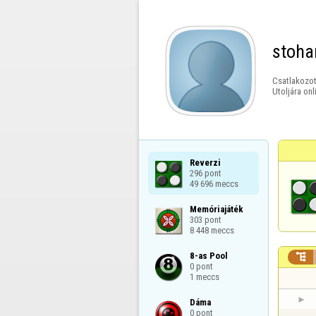
stoha
Csatlakozot
Utoljára onl
Reverzi

296 pont

49 696 meccs
Memóriajáték

303 pont

8 448 meccs
8-as Pool


0 pont

1 meccs
Dáma

0 pont
