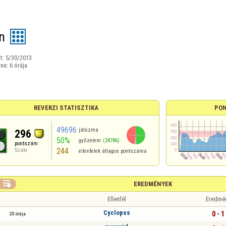
n
t:
5/30/2013
ine:
6 órája
REVERZI STATISZTIKA
PON
49696
játszma
296
50%
győzelem
(24786)
pontszám
244
Szaki
ellenfelek átlagos pontszáma

EREDMÉNYEK
Ellenfél
Eredmé
Cyclopss
0 - 1
20 órája