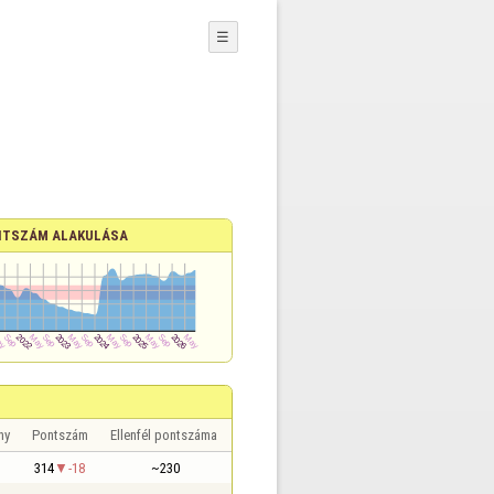
☰
TSZÁM ALAKULÁSA
ny
Pontszám
Ellenfél pontszáma
314
-18
~230