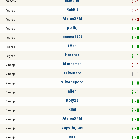
mawarid
0 - 1
20 órája
RobErt
0 - 1
Tegnap
AthlonXPM
2 - 3
Tegnap
poilkj
1 - 0
Tegnap
josema1020
1 - 0
Tegnap
iMan
1 - 0
Tegnap
Harpour
2 - 1
Tegnap
blancaman
0 - 1
2 napja
zulyenero
1 - 1
2 napja
Silver spoon
1 - 0
2 napja
alien
2 - 1
3 napja
Dory22
1 - 0
3 napja
klml
2 - 0
3 napja
AthlonXPM
1 - 0
4 napja
superhijitus
2 - 0
4 napja
ieiz
1 - 0
4 napja