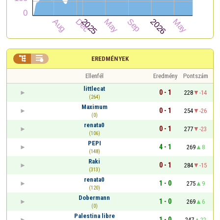


EREDMÉNYEK
Ellenfél
Eredmény
Pontszám
littlecat
0 - 1
228
-14
(264)
Maximum
0 - 1
254
-26
(0)
renata0
0 - 1
277
-23
(106)
PEPI
4 - 1
269
8
(148)
Raki
0 - 1
284
-15
(313)
renata0
1 - 0
275
9
(120)
Dobermann
1 - 0
269
6
(0)
Palestina libre
1 - 0
247
22