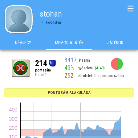
☰
stohan
Fod-Isten
NÉVJEGY
MEMÓRIAJÁTÉK
JÁTÉKOK
8417
játszma
214
49%
győzelem
(4149)
pontszám
252
Haladó
ellenfelek átlagos pontszáma
PONTSZÁM ALAKULÁSA