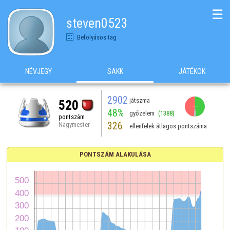
☰
steven0523
Befolyásos tag
NÉVJEGY
SAKK
JÁTÉKOK
2902
játszma
520
48%
győzelem
(1388)
pontszám
326
Nagymester
ellenfelek átlagos pontszáma
PONTSZÁM ALAKULÁSA