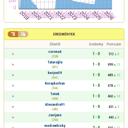


EREDMÉNYEK
Ellenfél
Eredmény
Pontszám
corona4
1 - 0
512
8
(328)
Tataroğlu
1 - 0
499
13
(431)
berjoe59
1 - 0
489
10
(361)
Koraykorhan
1 - 0
478
11
(366)
Totok
1 - 0
460
18
(504)
Alexandra91
1 - 0
451
9
(289)
Javijans
1 - 0
443
8
(256)
mediowhisky
2 - 0
420
23