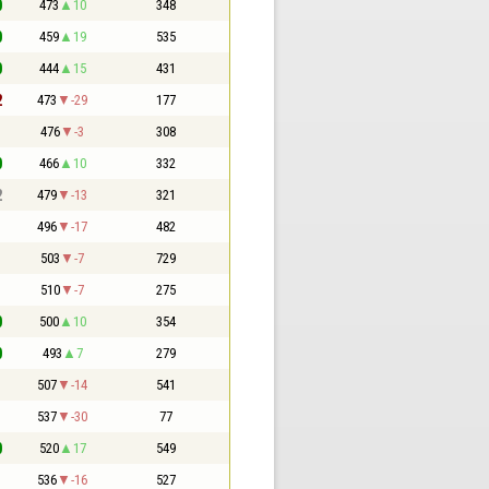
0
473
10
348
0
459
19
535
0
444
15
431
2
473
-29
177
1
476
-3
308
0
466
10
332
2
479
-13
321
1
496
-17
482
1
503
-7
729
1
510
-7
275
0
500
10
354
0
493
7
279
1
507
-14
541
1
537
-30
77
0
520
17
549
1
536
-16
527