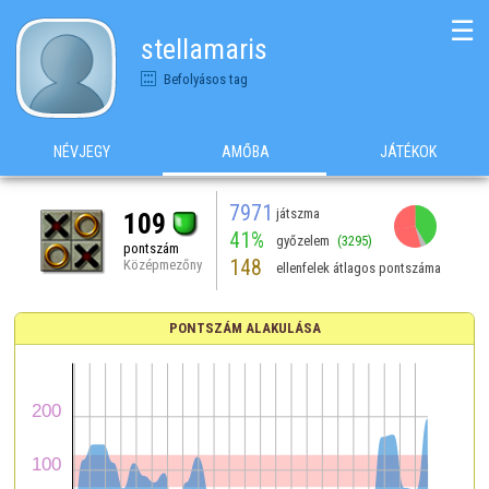
☰
stellamaris
Befolyásos tag
NÉVJEGY
AMŐBA
JÁTÉKOK
7971
játszma
109
41%
győzelem
(3295)
pontszám
148
Középmezőny
ellenfelek átlagos pontszáma
PONTSZÁM ALAKULÁSA