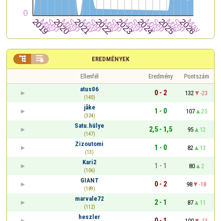


EREDMÉNYEK
Ellenfél
Eredmény
Pontszám
atus06
0 - 2
132
-23
(140)
jåke
1 - 0
107
25
(324)
Satu.hülye
2,5 - 1,5
95
12
(147)
Zizoutomi
1 - 0
82
13
(13)
Kari2
1 - 1
80
2
(106)
GIANT
0 - 2
98
-18
(189)
marvale72
2 - 1
87
11
(112)
heszler
0 - 1
100
-13