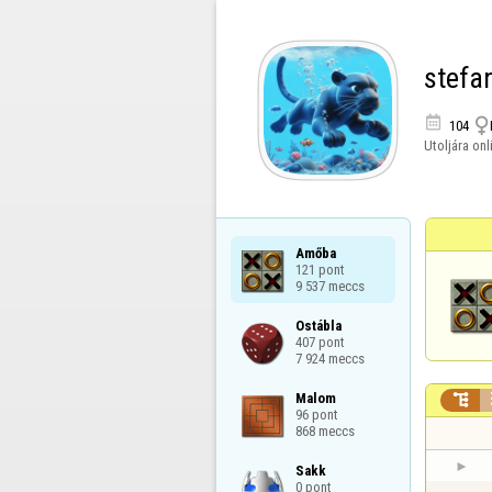
stefa


104
Utoljára onl
Amőba

121 pont

9 537 meccs
Ostábla

407 pont

7 924 meccs
Malom


96 pont

868 meccs
Sakk

0 pont
