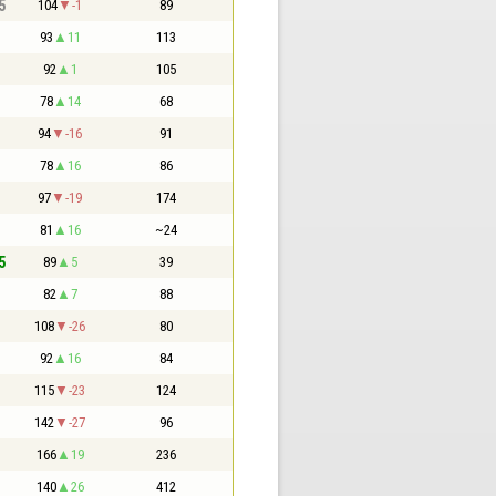
5
104
-1
89
93
11
113
92
1
105
78
14
68
94
-16
91
78
16
86
97
-19
174
81
16
~24
5
89
5
39
82
7
88
108
-26
80
92
16
84
115
-23
124
142
-27
96
166
19
236
140
26
412