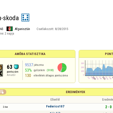
n-skoda
Nő
Afganisztán
Csatlakozott:
8/28/2015
ine:
2 napja
AMŐBA STATISZTIKA
PONT
9537
játszma
63
53%
győzelem
(5100)
pontszám
130
Amatőr
ellenfelek átlagos pontszáma

EREDMÉNYEK
Ellenfél
Eredmén
Federico107
2 - 0
2 éve