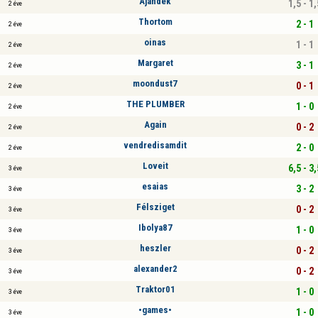
Ajándék
1,5 - 1,
2 éve
Thortom
2 - 1
2 éve
oinas
1 - 1
2 éve
Margaret
3 - 1
2 éve
moondust7
0 - 1
2 éve
THE PLUMBER
1 - 0
2 éve
Again
0 - 2
2 éve
vendredisamdit
2 - 0
2 éve
Loveit
6,5 - 3,
3 éve
esaias
3 - 2
3 éve
Félsziget
0 - 2
3 éve
Ibolya87
1 - 0
3 éve
heszler
0 - 2
3 éve
alexander2
0 - 2
3 éve
Traktor01
1 - 0
3 éve
•games•
1 - 0
3 éve