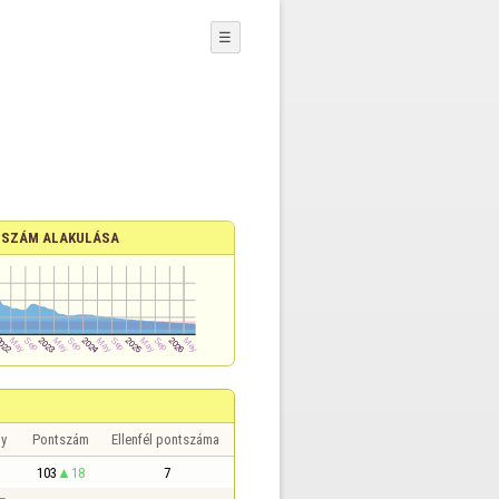
☰
SZÁM ALAKULÁSA
y
Pontszám
Ellenfél pontszáma
103
18
7