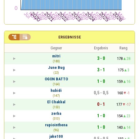


ERGEBNISSE
Gegner
Ergebnis
Rang
mitri
3 - 0
178
28
(180)
June Bug
3 - 1
175
3
(22)
OGON BATTO
1 - 0
159
16
(164)
hubidi
0,5 - 0,5
160
-1
(147)
El Chakkal
0 - 1
177
-17
(153)
zerba
1 - 0
154
23
(313)
rupiointhena
1 - 0
140
14
(96)
jake100
0,5 - 0,5
132
8