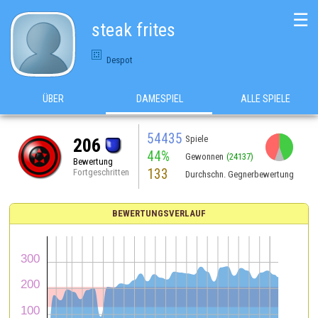
☰
steak frites
Despot
ÜBER
DAMESPIEL
ALLE SPIELE
54435
Spiele
206
44%
Gewonnen
(24137)
Bewertung
133
Fortgeschritten
Durchschn. Gegnerbewertung
BEWERTUNGSVERLAUF