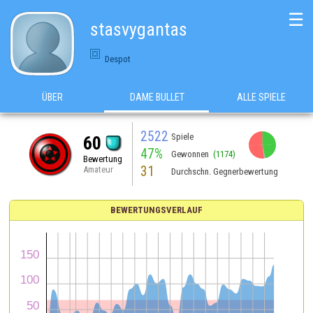
☰
stasvygantas
Despot
ÜBER
DAME BULLET
ALLE SPIELE
2522
Spiele
60
47%
Gewonnen
(1174)
Bewertung
31
Amateur
Durchschn. Gegnerbewertung
BEWERTUNGSVERLAUF