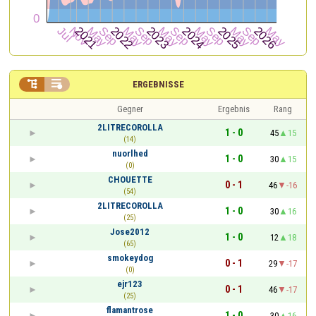


ERGEBNISSE
Gegner
Ergebnis
Rang
2LITRECOROLLA
1 - 0
45
15
(14)
nuorlhed
1 - 0
30
15
(0)
CHOUETTE
0 - 1
46
-16
(54)
2LITRECOROLLA
1 - 0
30
16
(25)
Jose2012
1 - 0
12
18
(65)
smokeydog
0 - 1
29
-17
(0)
ejr123
0 - 1
46
-17
(25)
flamantrose
1 - 0
30
16