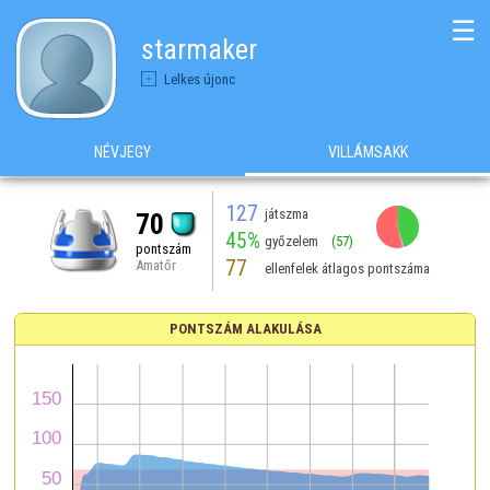
☰
starmaker
Lelkes újonc
NÉVJEGY
VILLÁMSAKK
127
játszma
70
45%
győzelem
(57)
pontszám
77
Amatőr
ellenfelek átlagos pontszáma
PONTSZÁM ALAKULÁSA