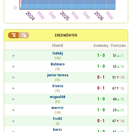


EREDMÉNYEK
Ellenfél
Eredmény
Pontszám
lodebj
1 - 0
51
21
(153)
Bulmaro
1 - 0
33
18
(76)
javier teresa
0 - 1
51
-18
(13)
Viovio
0 - 1
67
-16
(73)
miguel68
1 - 0
49
18
(97)
merrrrr
1 - 0
29
20
(129)
frc83
0 - 1
47
-18
(0)
kerci
1 - 0
31
16